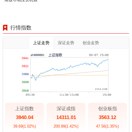
行情指数
上证走势
深证走势
创业走势
上证指数
深证成指
创业板指
3940.04
14311.01
3563.12
39.69
(1.02%)
200.89
(1.42%)
47.56
(1.35%)