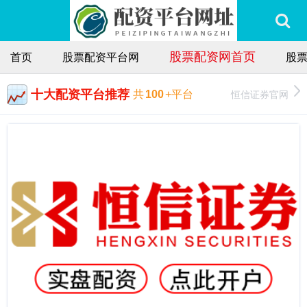
股票配资网首页
首页
股票配资平台网
股
十大配资平台推荐
恒信证券官网
共
100
+平台