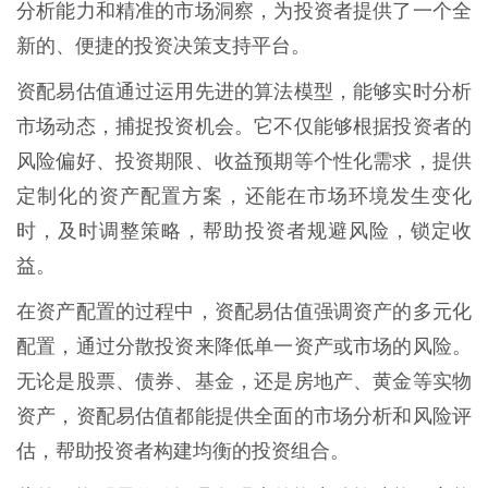
分析能力和精准的市场洞察，为投资者提供了一个全
新的、便捷的投资决策支持平台。
资配易估值通过运用先进的算法模型，能够实时分析
市场动态，捕捉投资机会。它不仅能够根据投资者的
风险偏好、投资期限、收益预期等个性化需求，提供
定制化的资产配置方案，还能在市场环境发生变化
时，及时调整策略，帮助投资者规避风险，锁定收
益。
在资产配置的过程中，资配易估值强调资产的多元化
配置，通过分散投资来降低单一资产或市场的风险。
无论是股票、债券、基金，还是房地产、黄金等实物
资产，资配易估值都能提供全面的市场分析和风险评
估，帮助投资者构建均衡的投资组合。