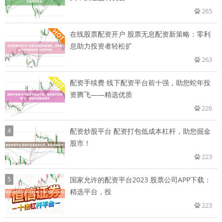
265
在线股票配资开户 股票无息配资新策略：零利
息助力投资者轻松扩
263
配资手续费 线下配资平台前十强，助您蛇年投
资腾飞——精选优质
226
4
配资炒股平台 配资打包低成本杠杆，助您掘金
股市！
223
5
国家允许的配资平台2023 股票公司APP下载：
精选平台，投
223