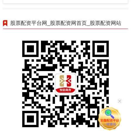
股票配资平台网_股票配资网首页_股票配资网站