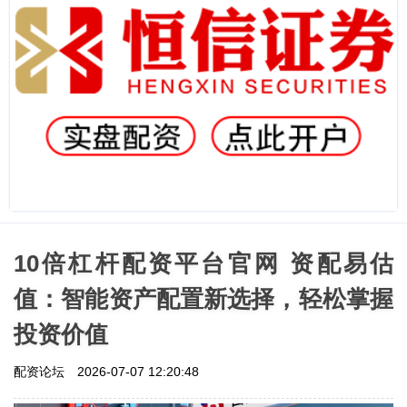
10倍杠杆配资平台官网 资配易估
值：智能资产配置新选择，轻松掌握
投资价值
配资论坛
2026-07-07 12:20:48