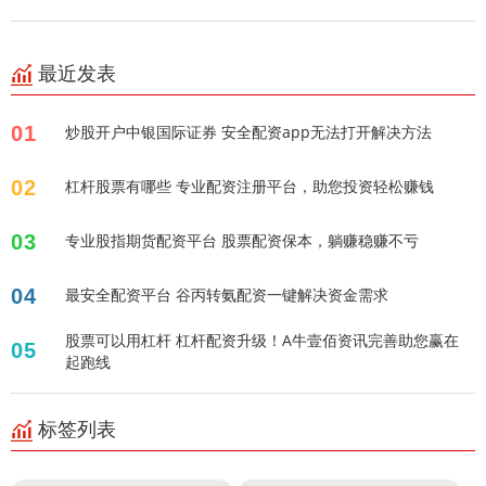
最近发表
01
炒股开户中银国际证券 安全配资app无法打开解决方法
02
杠杆股票有哪些 专业配资注册平台，助您投资轻松赚钱
03
专业股指期货配资平台 股票配资保本，躺赚稳赚不亏
04
最安全配资平台 谷丙转氨配资一键解决资金需求
股票可以用杠杆 杠杆配资升级！A牛壹佰资讯完善助您赢在
05
起跑线
标签列表