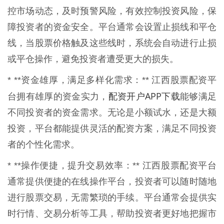
控市场动态，及时预警风险，有效控制投资风险，保
障投资者的资金安全。平台通常会设置止损线和平仓
线，当股票价格触及这些线时，系统会自动进行止损
或平仓操作，避免投资者遭受更大的损失。
* **资金雄厚，满足多样化需求：** 江西股票配资平
配资开户APP下载
台拥有雄厚的资金实力，
能够满足
不同投资者的资金需求。无论是小额试水，还是大额
投资，平台都能提供灵活的配资方案，满足不同投资
者的个性化需求。
* **操作便捷，提升交易效率：** 江西股票配资平台
通常提供便捷的在线操作平台，投资者可以随时随地
进行股票交易，无需繁琐的手续。平台通常会提供实
时行情、交易分析等工具，帮助投资者更好地把握市