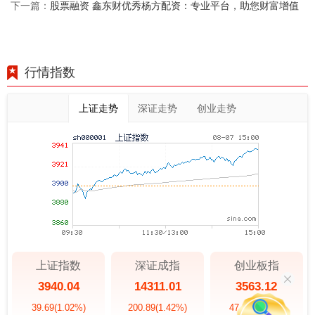
股票融资 鑫东财优秀杨方配资：专业平台，助您财富增值
下一篇：
行情指数
上证走势
深证走势
创业走势
上证指数
深证成指
创业板指
3940.04
14311.01
3563.12
39.69
(1.02%)
200.89
(1.42%)
47.56
(1.35%)