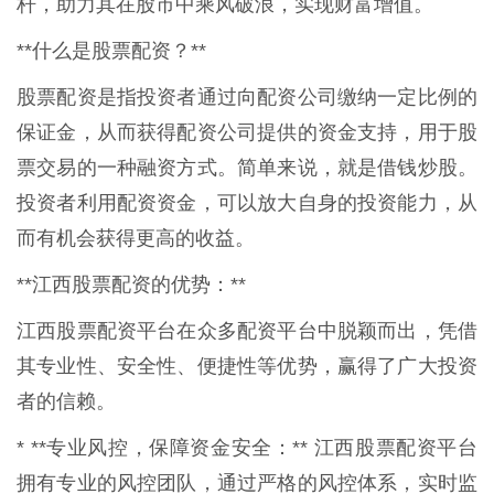
杆，助力其在股市中乘风破浪，实现财富增值。
**什么是股票配资？**
股票配资是指投资者通过向配资公司缴纳一定比例的
保证金，从而获得配资公司提供的资金支持，用于股
票交易的一种融资方式。简单来说，就是借钱炒股。
投资者利用配资资金，可以放大自身的投资能力，从
而有机会获得更高的收益。
**江西股票配资的优势：**
江西股票配资平台在众多配资平台中脱颖而出，凭借
其专业性、安全性、便捷性等优势，赢得了广大投资
者的信赖。
* **专业风控，保障资金安全：** 江西股票配资平台
拥有专业的风控团队，通过严格的风控体系，实时监