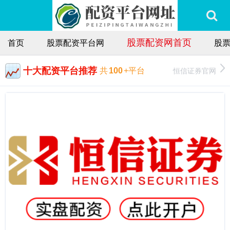
股票配资网首页
首页
股票配资平台网
股
十大配资平台推荐
恒信证券官网
共
100
+平台