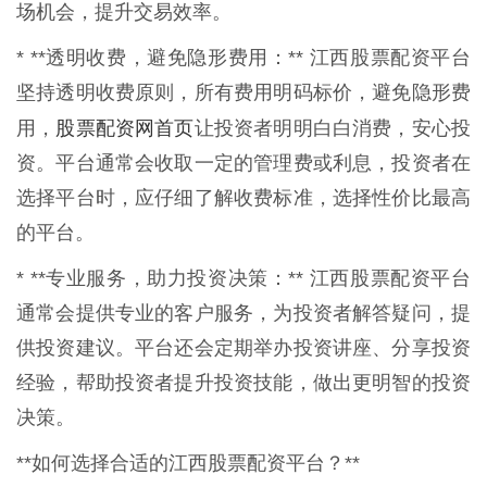
场机会，提升交易效率。
* **透明收费，避免隐形费用：** 江西股票配资平台
坚持透明收费原则，所有费用明码标价，避免隐形费
股票配资网首页
用，
让投资者明明白白消费，安心投
资。平台通常会收取一定的管理费或利息，投资者在
选择平台时，应仔细了解收费标准，选择性价比最高
的平台。
* **专业服务，助力投资决策：** 江西股票配资平台
通常会提供专业的客户服务，为投资者解答疑问，提
供投资建议。平台还会定期举办投资讲座、分享投资
经验，帮助投资者提升投资技能，做出更明智的投资
决策。
**如何选择合适的江西股票配资平台？**