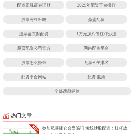
配资正规证券理财
2025年配资平台排行
股票有杠杆吗
鼎盛配资
股票鑫东财配资
1万元加八倍杠杆炒股
股票配资公司官方
网络配资平台
股票怎么赚钱
配资APP排名
配资平台网站
配资 股票
全部话题标签
热门文章
参加私募建仓会受骗吗 短线炒股配资：杠杆放