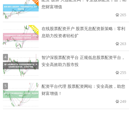
您财富增值
265
在线股票配资开户 股票无息配资新策略：零利
息助力投资者轻松扩
263
4
智沪深股票配资平台 正规低息股票配资平台，
安全高效助力股市投
255
5
配资平台代理 股票配资网站：安全高效，助您
财富增值！
249