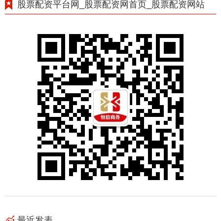
股票配资平台网_股票配资网首页_股票配资网站
最近发表