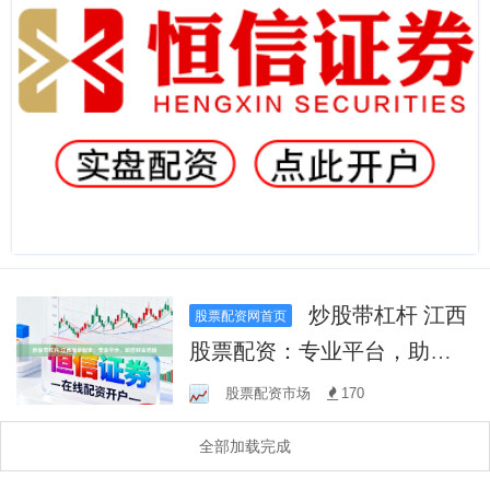
炒股带杠杆 江西
股票配资网首页
股票配资：专业平台，助您
财富增值
股票配资市场
170
全部加载完成