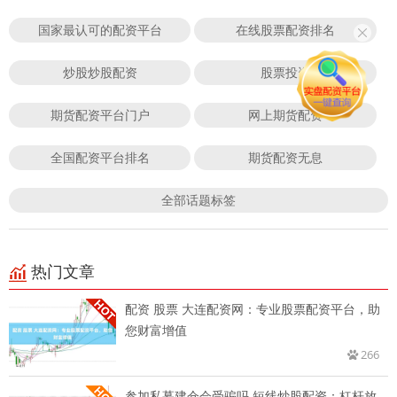
国家最认可的配资平台
在线股票配资排名
炒股炒股配资
股票投资
期货配资平台门户
网上期货配资
全国配资平台排名
期货配资无息
全部话题标签
热门文章
配资 股票 大连配资网：专业股票配资平台，助
您财富增值
266
参加私募建仓会受骗吗 短线炒股配资：杠杆放