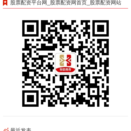
股票配资平台网_股票配资网首页_股票配资网站
最近发表