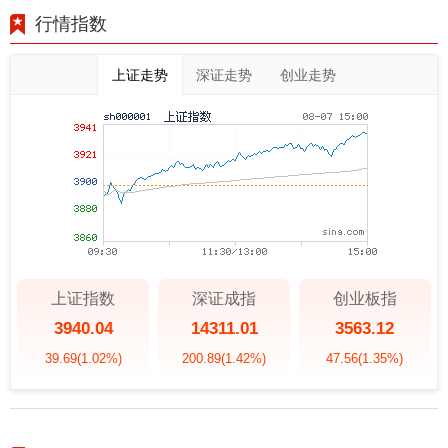
行情指数
上证走势
深证走势
创业走势
上证指数
深证成指
创业板指
3940.04
14311.01
3563.12
39.69
(1.02%)
200.89
(1.42%)
47.56
(1.35%)